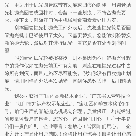
光。更适用于抛光圆管或带有划痕或凹痕的圆棒。用圆管抛
光机抛光圆管或圆棒时，会留下一些划痕，不符合抛光要
求。接下来，跟随江门伟生机械制造商看看处理方案。
刮擦圆管抛光机抛光工件外表后，先检查抛光轮是否圆
管抛光机器已经使用了太久。它需要替换。您能够测验替换
新的抛光轮，然后对其进行抛光，看它是否有处理划痕问
题。
假如新的抛光轮被擦替换，则不是因为不正确抛光过程
中的操作假如在抛光前工件有划痕，则应在粗抛光过程中去
除所有划痕，而且走路应尽可能慢。假如你没有再次抛出划
痕，请用同样的办法再次抛光，直到你悉数丢掉，后用精抛
光。
我公司获得了“国内高新技术企业”、“广东省民营科技企
业”、“江门市知识产权示范企业”、“蓬江区科学技术奖”的称
号。咱们生产的智能抛光机规划合理，质量保证，均能经过
省质量监督局的检查。您放心！皆因咱们用心！用心干事是
咱们一贯的准则！企业宗旨：您放心！皆因咱们用心。 企
业方针：产品让用户感叹！价格让用户惊喜！服务让用户感