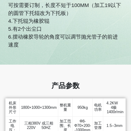
可按需要订制，长度不短于100MM（加工19以下
的圆管下托辊改为下托板）
4.下托辊为橡胶辊
5.有2个出尘口
6.摆动橡胶导轮的角度可以调节抛光管子的前进
速度
产品参数
机床
4.2KW
整机重
电机
外形
1800×1000×1300mm
950kg
4极
量
功率
尺寸
1400r/min
工作
加工范
Φ8-
三相380V 或三相
加工
电
围、长
Φ70×200-
1.5--3mm
220V 50HZ
管厚
压：
度
-1000mm